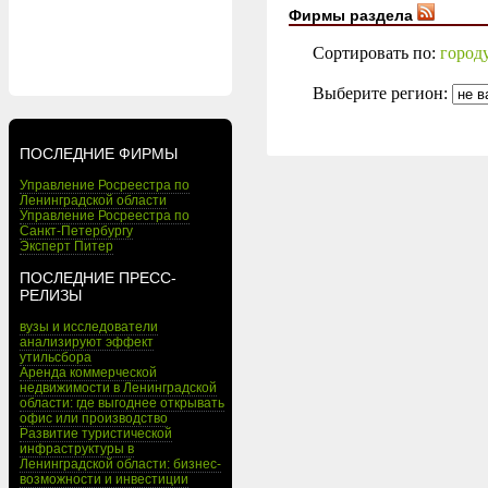
Фирмы раздела
Сортировать по:
город
Выберите регион:
ПОСЛЕДНИЕ ФИРМЫ
Управление Росреестра по
Ленинградской области
Управление Росреестра по
Санкт-Петербургу
Эксперт Питер
ПОСЛЕДНИЕ ПРЕСС-
РЕЛИЗЫ
вузы и исследователи
анализируют эффект
утильсбора
Аренда коммерческой
недвижимости в Ленинградской
области: где выгоднее открывать
офис или производство
Развитие туристической
инфраструктуры в
Ленинградской области: бизнес-
возможности и инвестиции