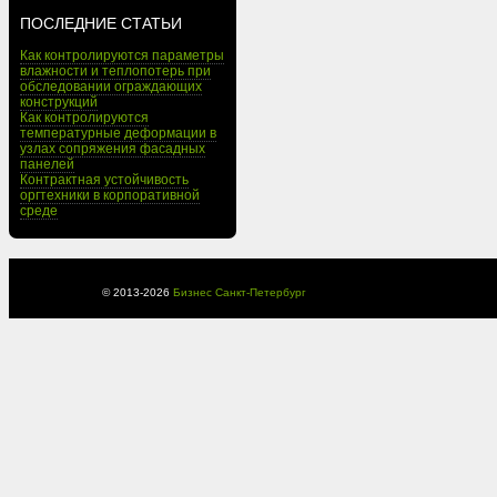
ПОСЛЕДНИЕ СТАТЬИ
Как контролируются параметры
влажности и теплопотерь при
обследовании ограждающих
конструкций
Как контролируются
температурные деформации в
узлах сопряжения фасадных
панелей
Контрактная устойчивость
оргтехники в корпоративной
среде
© 2013-
2026
Бизнес Санкт-Петербург