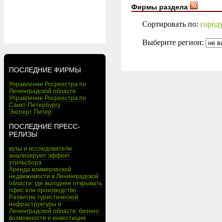
Фирмы раздела
Сортировать по:
город
Выберите регион:
ПОСЛЕДНИЕ ФИРМЫ
Управление Росреестра по
Ленинградской области
Управление Росреестра по
Санкт-Петербургу
Эксперт Питер
ПОСЛЕДНИЕ ПРЕСС-
РЕЛИЗЫ
вузы и исследователи
анализируют эффект
утильсбора
Аренда коммерческой
недвижимости в Ленинградской
области: где выгоднее открывать
офис или производство
Развитие туристической
инфраструктуры в
Ленинградской области: бизнес-
возможности и инвестиции