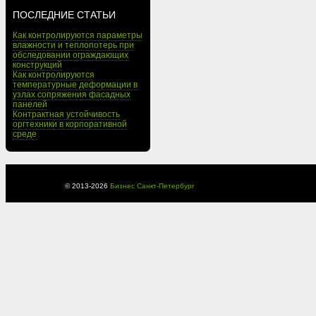
ПОСЛЕДНИЕ СТАТЬИ
Как контролируются параметры
влажности и теплопотерь при
обследовании ограждающих
конструкций
Как контролируются
температурные деформации в
узлах сопряжения фасадных
панелей
Контрактная устойчивость
оргтехники в корпоративной
среде
© 2013-
2026
Бизнес Санкт-Петербург