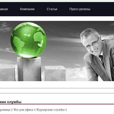
авная
Компании
Статьи
Пресс-релизы
кие службы
траница
Все для офиса
Курьерские службы