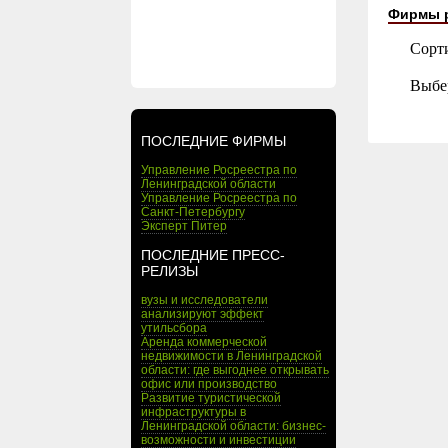
Фирмы 
Сорт
Выбе
ПОСЛЕДНИЕ ФИРМЫ
Управление Росреестра по
Ленинградской области
Управление Росреестра по
Санкт-Петербургу
Эксперт Питер
ПОСЛЕДНИЕ ПРЕСС-
РЕЛИЗЫ
вузы и исследователи
анализируют эффект
утильсбора
Аренда коммерческой
недвижимости в Ленинградской
области: где выгоднее открывать
офис или производство
Развитие туристической
инфраструктуры в
Ленинградской области: бизнес-
возможности и инвестиции