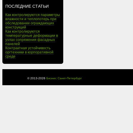
ПОСЛЕДНИЕ СТАТЬИ
Как контролируются параметры
влажности и теплопотерь при
обследовании ограждающих
конструкций
Как контролируются
температурные деформации в
узлах сопряжения фасадных
панелей
Контрактная устойчивость
оргтехники в корпоративной
среде
© 2013-
2026
Бизнес Санкт-Петербург