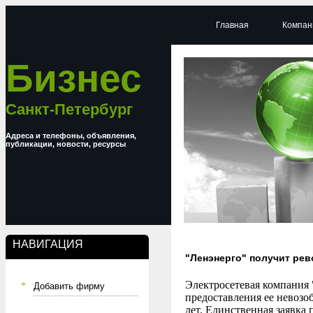
Главная
Компан
Бизнес
Санкт-Петербург
Адреса и телефоны, объявления,
публикации, новости, ресурсы
НАВИГАЦИЯ
"Ленэнерго" получит ре
Электросетевая компания 
Добавить фирму
предоставления ее невозо
лет. Единственная заявка 