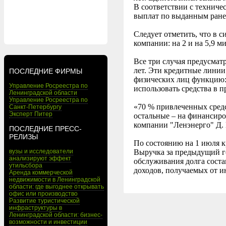
В соответствии с техниче
выплат по выданным ране
Следует отметить, что в 
компании: на 2 и на 5,9 м
Все три случая предусмат
лет. Эти кредитные лини
ПОСЛЕДНИЕ ФИРМЫ
физических лиц функцию:
Управление Росреестра по
использовать средства в 
Ленинградской области
Управление Росреестра по
«70 % привлеченных средс
Санкт-Петербургу
Эксперт Питер
остальные – на финансиро
компании "Ленэнерго" Д.
ПОСЛЕДНИЕ ПРЕСС-
РЕЛИЗЫ
По состоянию на 1 июля к
вузы и исследователи
Выручка за предыдущий го
анализируют эффект
обслуживания долга соста
утильсбора
доходов, получаемых от 
Аренда коммерческой
недвижимости в Ленинградской
области: где выгоднее открывать
офис или производство
Развитие туристической
инфраструктуры в
Ленинградской области: бизнес-
возможности и инвестиции