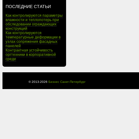
ПОСЛЕДНИЕ СТАТЬИ
Как контролируются параметры
влажности и теплопотерь при
обследовании ограждающих
конструкций
Как контролируются
температурные деформации в
узлах сопряжения фасадных
панелей
Контрактная устойчивость
оргтехники в корпоративной
среде
© 2013-
2026
Бизнес Санкт-Петербург