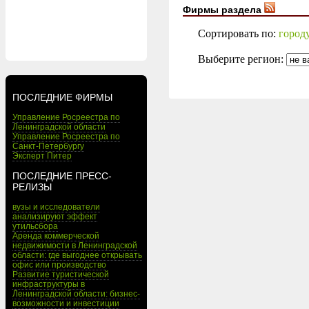
Фирмы раздела
Сортировать по:
город
Выберите регион:
ПОСЛЕДНИЕ ФИРМЫ
Управление Росреестра по
Ленинградской области
Управление Росреестра по
Санкт-Петербургу
Эксперт Питер
ПОСЛЕДНИЕ ПРЕСС-
РЕЛИЗЫ
вузы и исследователи
анализируют эффект
утильсбора
Аренда коммерческой
недвижимости в Ленинградской
области: где выгоднее открывать
офис или производство
Развитие туристической
инфраструктуры в
Ленинградской области: бизнес-
возможности и инвестиции