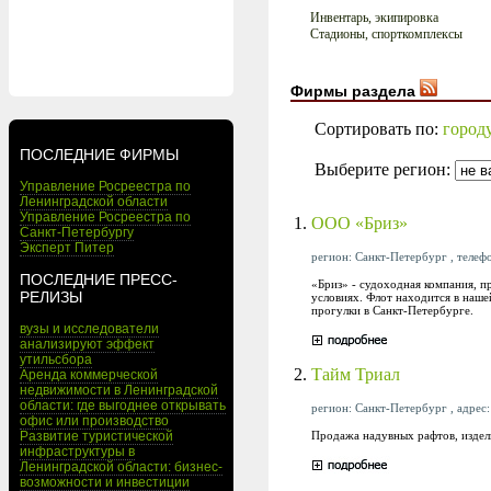
Инвентарь, экипировка
Стадионы, спорткомплексы
Фирмы раздела
Сортировать по:
город
ПОСЛЕДНИЕ ФИРМЫ
Выберите регион:
Управление Росреестра по
Ленинградской области
Управление Росреестра по
1.
ООО «Бриз»
Санкт-Петербургу
Эксперт Питер
регион: Санкт-Петербург , телефо
ПОСЛЕДНИЕ ПРЕСС-
«Бриз» - судоходная компания, п
РЕЛИЗЫ
условиях. Флот находится в наше
прогулки в Санкт-Петербурге.
вузы и исследователи
анализируют эффект
утильсбора
2.
Тайм Триал
Аренда коммерческой
недвижимости в Ленинградской
области: где выгоднее открывать
регион: Санкт-Петербург , адрес: 
офис или производство
Продажа надувных рафтов, издели
Развитие туристической
инфраструктуры в
Ленинградской области: бизнес-
возможности и инвестиции