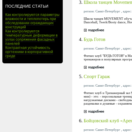
3.
Школа танцев Movemen
ПОСЛЕДНИЕ СТАТЬИ
регион: Санкт-Петербург , адрес:
Как контролируются параметры
Школа танцев MOVEMENT обучает с
влажности и теплопотерь при
Dancehall, Twerk/Booty dance, Hou
обследовании ограждающих
конструкций
Как контролируются
температурные деформации в
4.
Будь Готов
узлах сопряжения фасадных
панелей
Контрактная устойчивость
регион: Санкт-Петербург , адрес:
оргтехники в корпоративной
Фитнес клуб "БУДЬ ГОТОВ" в Мос
среде
тренажеров и популярных прогр
5.
Спорт Гараж
регион: Санкт-Петербург , адрес:
Фитнес клуб и Тренажерный зал 
мин) - это: - персональные трени
нагружаемые дисками - свободные 
раздевалки и душевые - охраняема
6.
Бойцовский клуб «Аре
регион: Санкт-Петербург , адрес: